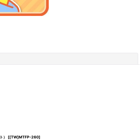
閉じる
ト）
[
[TW]MTFP-260
]