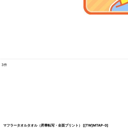
3
件
表示数
:
並び順
:
マフラータオルタオル（昇華転写・全面プリント）
[
[TW]MTAP-0
]