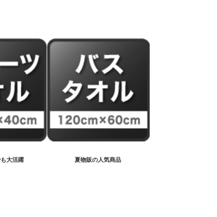
でも
大活躍
夏物販の
人気商品