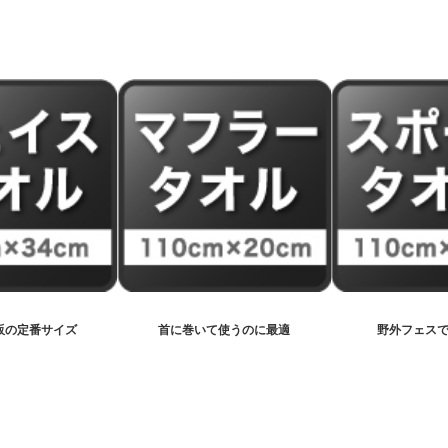
販の
定番サイズ
首に巻いて
使うのに最適
野外フェス