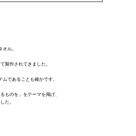
タオル。
して製作されてきました。
テムであることも確かです。
きるものを」
をテーマを掲げ、
ました。