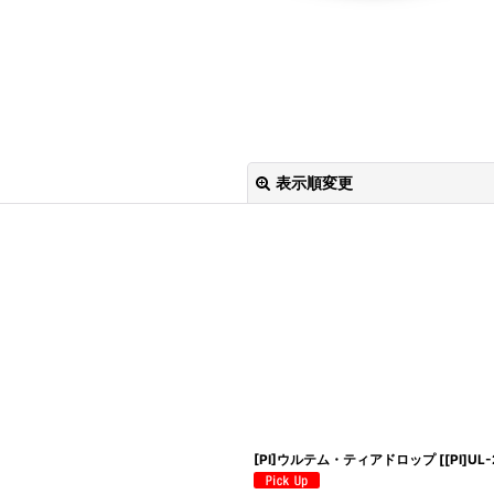
表示順変更
絞り込む
[PI]ウルテム・ティアドロップ
[
[PI]UL-