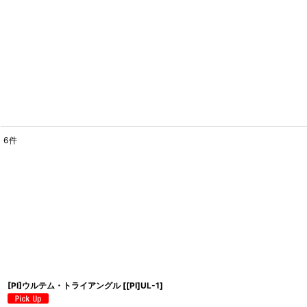
6
件
表示数
:
並び順
:
[PI]ウルテム・トライアングル
[
[PI]UL-1
]