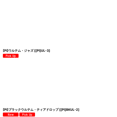
[PI]ウルテム・ジャズ
[
[PI]UL-3
]
[PI]ブラックウルテム・ティアドロップ
[
[PI]BKUL-2
]