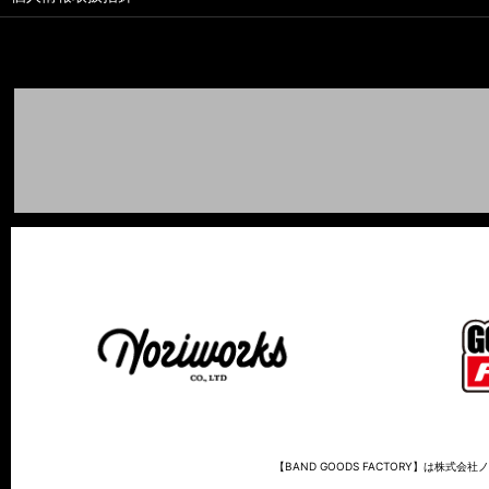
【BAND GOODS FACTORY】は