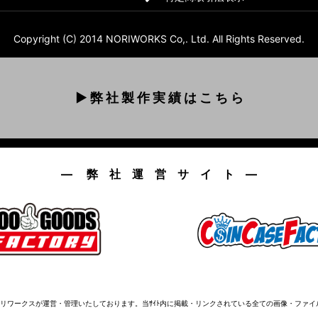
Copyright (C) 2014 NORIWORKS Co,. Ltd. All Rights Reserved.
▶ 弊 社 製 作 実 績 は こ ち ら
― 弊 社 運 営 サ イ ト ―
株式会社ノリワークスが運営・管理いたしております。当ｻｲﾄ内に掲載・リンクされている全ての画像・フ