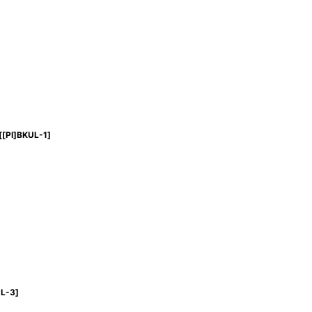
[
[PI]BKUL-1
]
UL-3
]