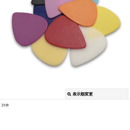
表示順変更
閉じる
31
件
表示数
:
並び順
: