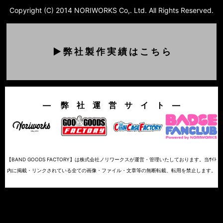
Copyright (C) 2014 NORIWORKS Co,. Ltd. All Rights Reserved.
▶ 弊 社 製 作 実 績 は こ ち ら
― 弊 社 運 営 サ イ ト ―
【BAND GOODS FACTORY】は株式会社ノリワークスが運営・管理いたしております。当ｻｲﾄ
内に掲載・リンクされている全ての画像・ファイル・文章等の無断転載、転用を禁止します。