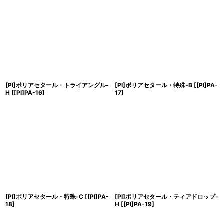
[PI]ポリアセタール・トライアングル-
[PI]ポリアセタール・特殊-B
[
[PI]PA-
H
[
[PI]PA-16
]
17
]
[PI]ポリアセタール・特殊-C
[
[PI]PA-
[PI]ポリアセタール・ティアドロップ-
18
]
H
[
[PI]PA-19
]