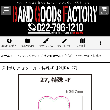
バンドグッズを製作するバンドマンを全力で応援します！
メニュー
カート
はじめての方へ
商品カテゴリ
デザイン方法
テンプレート
ご利用案内
ホーム
>
オリジナルピック
>
ポリアセタール
>
[PI]ポリアセタール・特殊-F
[PI]ポリアセタール・特殊-F
[
[PI]PA-27
]