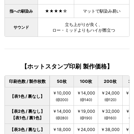
★★★★☆
マットで馴染み易い
指への馴染み
立ち上がりが良く、
サウンド
ロー・ミッドよりもハイが際立つ
【ホットスタンプ印刷 製作価格】
印刷色数 / 製作枚数
50枚
100枚
200枚
3
￥10,000
￥14,000
￥24,000
￥33
【表1色 / 裏なし】
(@200)
(@140)
(@120)
(@
【表2色 / 裏なし】
￥14,000
￥19,000
￥32,000
￥42
【表1色 / 裏1色】
(@280)
(@190)
(@160)
(@
【表3色 / 裏なし】
￥18,000
￥24,000
￥38,000
￥48