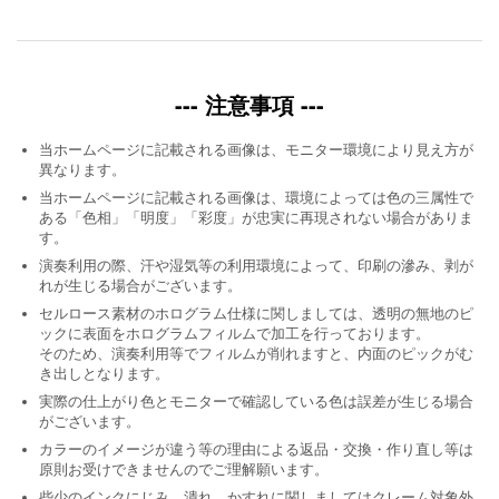
--- 注意事項 ---
当ホームページに記載される画像は、モニター環境により見え方が
異なります。
当ホームページに記載される画像は、環境によっては色の三属性で
ある「色相」「明度」「彩度」が忠実に再現されない場合がありま
す。
演奏利用の際、汗や湿気等の利用環境によって、印刷の滲み、剥が
れが生じる場合がございます。
セルロース素材のホログラム仕様に関しましては、透明の無地のピ
ックに表面をホログラムフィルムで加工を行っております。
そのため、演奏利用等でフィルムが削れますと、内面のピックがむ
き出しとなります。
実際の仕上がり色とモニターで確認している色は誤差が生じる場合
がございます。
カラーのイメージが違う等の理由による返品・交換・作り直し等は
原則お受けできませんのでご理解願います。
些少のインクにじみ、潰れ、かすれに関しましてはクレーム対象外