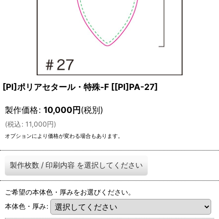
[PI]ポリアセタール・特殊-F
[
[PI]PA-27
]
製作価格
:
10,000
円
(税別)
(
税込
:
11,000
円
)
オプションにより価格が変わる場合もあります。
製作枚数
/
印刷内容
を選択してください
ご希望の本体色・厚みをお選びください。
本体色・厚み
: