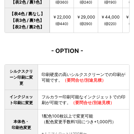
【表2色 / 裏1色】
(@360)
(@240)
(@190)
(@
【表4色 / 裏なし】
￥22,000
￥29,000
￥44,000
￥54
【表3色 / 裏1色】
(@440)
(@290)
(@220)
(@
【表2色 / 裏2色】
- OPTION -
シルクスクリ
印刷硬度の高いシルクスクリーンでの印刷が
ーン印刷に変
可能です。
（要問合せ/別途見積）
更
インクジェッ
フルカラー印刷可能なインクジェットでの印
刷が可能です。
（要問合せ/別途見積）
ト印刷に変更
1配色100枚以上で変更可能
本体色・
（配色変更手数料1回につき+1,000円）
印刷色変更
※ミニマムロットは200枚〜