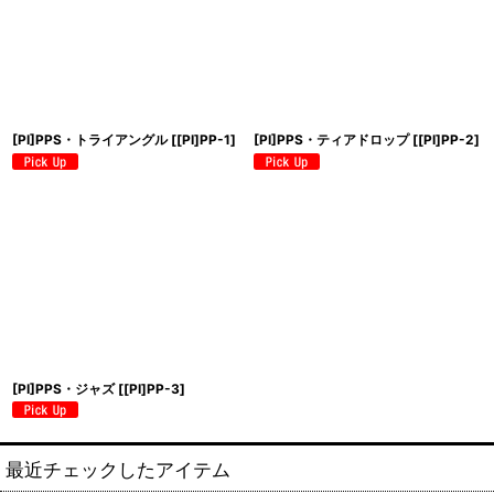
絞り込む
[PI]PPS・トライアングル
[
[PI]PP-1
]
[PI]PPS・ティアドロップ
[
[PI]PP-2
]
[PI]PPS・ジャズ
[
[PI]PP-3
]
最近チェックしたアイテム