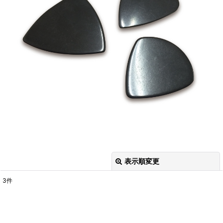
表示順変更
閉じる
3
件
表示数
:
並び順
: