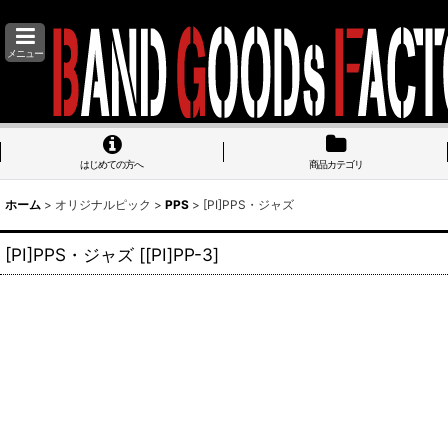
メニュー
はじめての方へ
商品カテゴリ
ホーム
>
オリジナルピック
>
PPS
>
[PI]PPS・ジャズ
[PI]PPS・ジャズ
[
[PI]PP-3
]