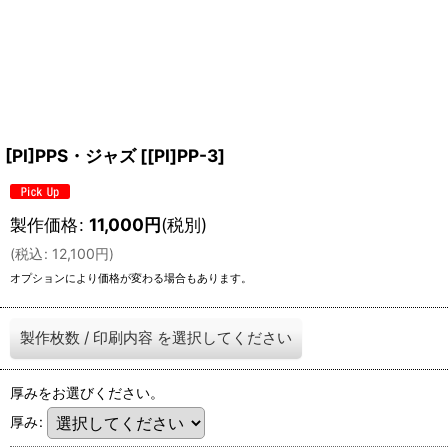
[PI]PPS・ジャズ
[
[PI]PP-3
]
製作価格
:
11,000
円
(税別)
(
税込
:
12,100
円
)
オプションにより価格が変わる場合もあります。
製作枚数
/
印刷内容
を選択してください
厚みをお選びください。
厚み
: