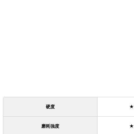
硬度
★
磨耗強度
★