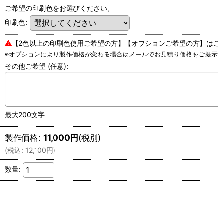
ご希望の印刷色をお選びください。
印刷色
:
⚠
【2色以上の印刷色使用ご希望の方】【オプションご希望の方】は
※オプションにより製作価格が変わる場合はメールでお見積り価格をご提示
その他ご希望
(任意)
:
最大200文字
製作価格
:
11,000
円
(税別)
(
税込
:
12,100
円
)
数量
: