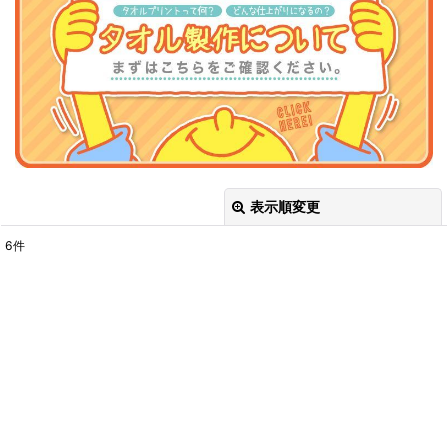
表示順変更
閉じる
6
件
サブカテゴリ
:
表示数
:
並び順
:
絞り込む