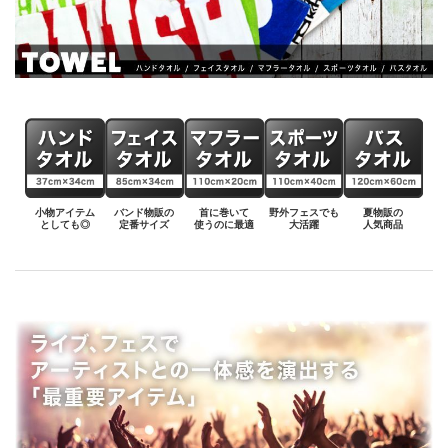
小物アイテム
バンド物販の
首に巻いて
野外フェスでも
夏物販の
としても◎
定番サイズ
使うのに最適
大活躍
人気商品