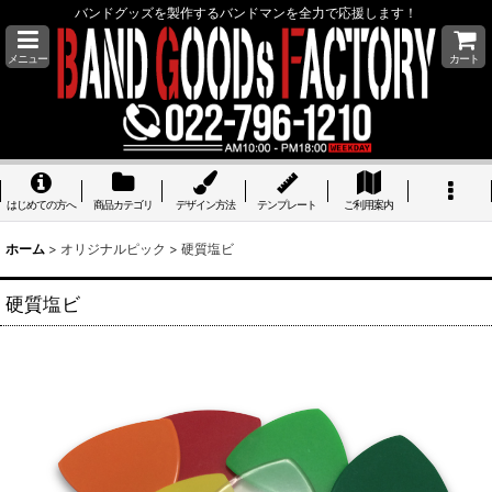
バンドグッズを製作するバンドマンを全力で応援します！
メニュー
カート
はじめての方へ
商品カテゴリ
デザイン方法
テンプレート
ご利用案内
ホーム
>
オリジナルピック
>
硬質塩ビ
硬質塩ビ