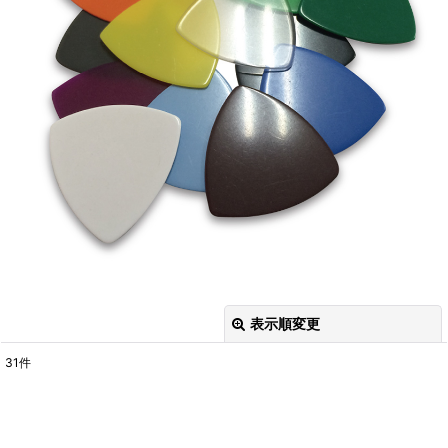
表示順変更
閉じる
31
件
表示数
:
並び順
: