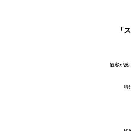
「
観客が感
特
印