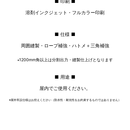
■ 印刷 ■
溶剤インクジェット・フルカラー印刷
■ 仕様 ■
周囲縫製・ロープ補強・ハトメ＋三角補強
1200mm角以上は分割出力・縫製仕上げとなります
※
■ 用途 ■
屋内でご使用ください。
※屋外常設仕様はお控えください（防水性・耐光性をお約束するものではありません）