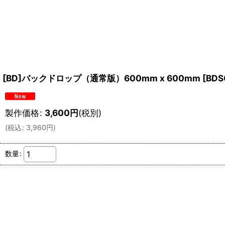
[BD]バックドロップ（通常版）600mm x 600mm
[
BDS
製作価格
:
3,600
円
(税別)
(
税込
:
3,960
円
)
数量
: