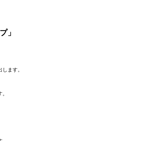
プ」
出します。
す。
す。