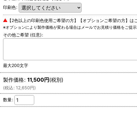
印刷色
:
⚠
【2色以上の印刷色使用ご希望の方】【オプションご希望の方】は
※オプションにより製作価格が変わる場合はメールでお見積り価格をご提示
その他ご希望
(任意)
:
最大200文字
製作価格
:
11,500
円
(税別)
(
税込
:
12,650
円
)
数量
: