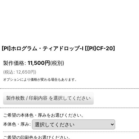
[PI]ホログラム・ティアドロップ-I
[
[PI]CF-20
]
製作価格
:
11,500
円
(税別)
(
税込
:
12,650
円
)
オプションにより価格が変わる場合もあります。
製作枚数
/
印刷内容
を選択してください
ご希望の本体色・厚みをお選びください。
本体色・厚み
:
ご希望の印刷色をお選びください。