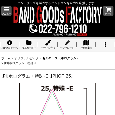
バンドグッズを製作するバンドマンを全力で応援します！
メニュー
カート
はじめての方へ
商品カテゴリ
デザイン方法
テンプレート
ご利用案内
ホーム
>
オリジナルピック
>
セルロース（ホログラム）
>
[PI]ホログラム・特殊-E
[PI]ホログラム・特殊-E
[
[PI]CF-25
]