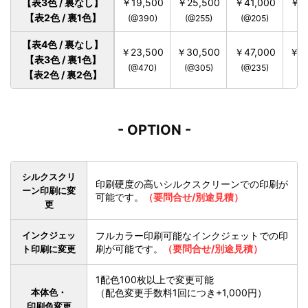
【表3色 / 裏なし】
￥19,500
￥25,500
￥41,000
￥5
【表2色 / 裏1色】
(@390)
(@255)
(@205)
(@
【表4色 / 裏なし】
￥23,500
￥30,500
￥47,000
￥58
【表3色 / 裏1色】
(@470)
(@305)
(@235)
(@
【表2色 / 裏2色】
- OPTION -
シルクスクリ
印刷硬度の高いシルクスクリーンでの印刷が
ーン印刷に変
可能です。
（要問合せ/別途見積）
更
インクジェッ
フルカラー印刷可能なインクジェットでの印
刷が可能です。
（要問合せ/別途見積）
ト印刷に変更
1配色100枚以上で変更可能
本体色・
（配色変更手数料1回につき+1,000円）
印刷色変更