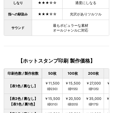
★★★☆☆
適度にしなる
しなり
★★★☆☆
光沢がありツルツル
指への馴染み
最もポピュラーな素材
サウンド
オールジャンルに対応
【ホットスタンプ印刷 製作価格】
印刷色数 / 製作枚数
50枚
100枚
200枚
3
￥11,500
￥15,500
￥27,000
￥3
【表1色 / 裏なし】
(@230)
(@155)
(@135)
(@
【表2色 / 裏なし】
￥15,500
￥20,500
￥35,000
￥46
【表1色 / 裏1色】
(@310)
(@205)
(@175)
(@