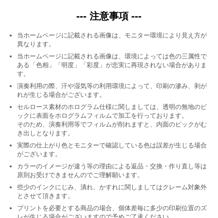
--- 注意事項 ---
当ホームページに記載される画像は、モニター環境により見え方が
異なります。
当ホームページに記載される画像は、環境によっては色の三属性で
ある「色相」「明度」「彩度」が忠実に再現されない場合がありま
す。
演奏利用の際、汗や湿気等の利用環境によって、印刷の滲み、剥が
れが生じる場合がございます。
セルロース素材のホログラム仕様に関しましては、透明の無地のピ
ックに表面をホログラムフィルムで加工を行っております。
そのため、演奏利用等でフィルムが削れますと、内面のピックがむ
き出しとなります。
実際の仕上がり色とモニターで確認している色は誤差が生じる場合
がございます。
カラーのイメージが違う等の理由による返品・交換・作り直し等は
原則お受けできませんのでご理解願います。
些少のインクにじみ、潰れ、かすれに関しましてはクレーム対象外
とさせて頂きます。
プリントを必要とする商品の場合、個体差毎に多少の印刷位置のズ
レが生じる場合がございますので予めご了承ください。