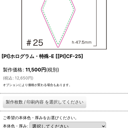
[PI]ホログラム・特殊-E
[
[PI]CF-25
]
製作価格
:
11,500
円
(税別)
(
税込
:
12,650
円
)
オプションにより価格が変わる場合もあります。
製作枚数
/
印刷内容
を選択してください
ご希望の本体色・厚みをお選びください。
本体色・厚み
: