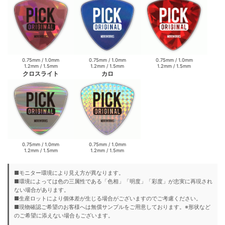
0.75mm / 1.0mm
0.75mm / 1.0mm
0.75mm / 1.0mm
1.2mm / 1.5mm
1.2mm / 1.5mm
1.2mm / 1.5mm
クロスライト
カロ
0.75mm / 1.0mm
0.75mm / 1.0mm
1.2mm / 1.5mm
1.2mm / 1.5mm
■モニター環境により見え方が異なります。
■環境によっては色の三属性である「色相」「明度」「彩度」が忠実に再現され
ない場合があります。
■生産ロットにより個体差が生じる場合がございますのでご考慮ください。
■現物確認ご希望のお客様へは無償サンプルをご用意しております。※形状など
のご希望に添えない場合もございます。