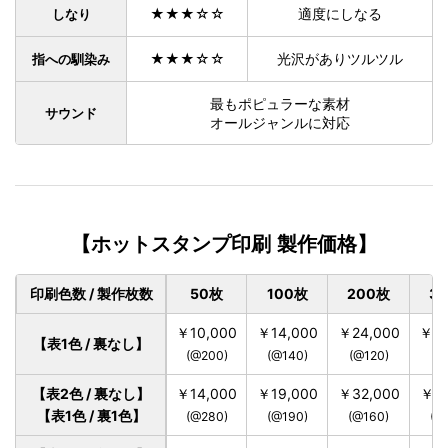
★★★☆☆
適度にしなる
しなり
★★★☆☆
光沢がありツルツル
指への馴染み
最もポピュラーな素材
サウンド
オールジャンルに対応
【ホットスタンプ印刷 製作価格】
印刷色数 / 製作枚数
50枚
100枚
200枚
3
￥10,000
￥14,000
￥24,000
￥33
【表1色 / 裏なし】
(@200)
(@140)
(@120)
(@
【表2色 / 裏なし】
￥14,000
￥19,000
￥32,000
￥42
【表1色 / 裏1色】
(@280)
(@190)
(@160)
(@