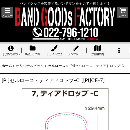
バンドグッズを製作するバンドマンを全力で応援します！
メニュー
カート
はじめての方へ
商品カテゴリ
デザイン方法
テンプレート
ご利用案内
ホーム
>
オリジナルピック
>
セルロース
>
[PI]セルロース・ティアドロップ-C
[PI]セルロース・ティアドロップ-C
[
[PI]CE-7
]