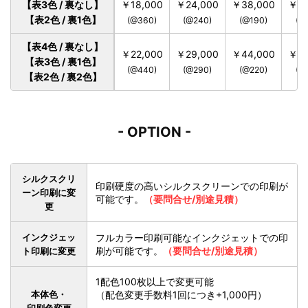
【表3色 / 裏なし】
￥18,000
￥24,000
￥38,000
￥48
【表2色 / 裏1色】
(@360)
(@240)
(@190)
(@
【表4色 / 裏なし】
￥22,000
￥29,000
￥44,000
￥54
【表3色 / 裏1色】
(@440)
(@290)
(@220)
(@
【表2色 / 裏2色】
- OPTION -
シルクスクリ
印刷硬度の高いシルクスクリーンでの印刷が
ーン印刷に変
可能です。
（要問合せ/別途見積）
更
インクジェッ
フルカラー印刷可能なインクジェットでの印
刷が可能です。
（要問合せ/別途見積）
ト印刷に変更
1配色100枚以上で変更可能
本体色・
（配色変更手数料1回につき+1,000円）