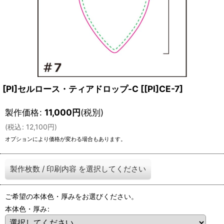
[PI]セルロース・ティアドロップ-C
[
[PI]CE-7
]
製作価格
:
11,000
円
(税別)
(
税込
:
12,100
円
)
オプションにより価格が変わる場合もあります。
製作枚数
/
印刷内容
を選択してください
ご希望の本体色・厚みをお選びください。
本体色・厚み
: