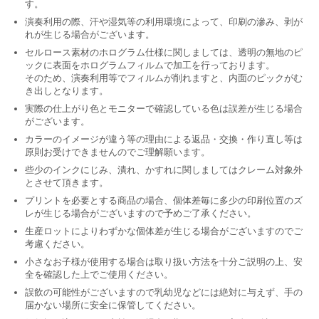
す。
演奏利用の際、汗や湿気等の利用環境によって、印刷の滲み、剥が
れが生じる場合がございます。
セルロース素材のホログラム仕様に関しましては、透明の無地のピ
ックに表面をホログラムフィルムで加工を行っております。
そのため、演奏利用等でフィルムが削れますと、内面のピックがむ
き出しとなります。
実際の仕上がり色とモニターで確認している色は誤差が生じる場合
がございます。
カラーのイメージが違う等の理由による返品・交換・作り直し等は
原則お受けできませんのでご理解願います。
些少のインクにじみ、潰れ、かすれに関しましてはクレーム対象外
とさせて頂きます。
プリントを必要とする商品の場合、個体差毎に多少の印刷位置のズ
レが生じる場合がございますので予めご了承ください。
生産ロットによりわずかな個体差が生じる場合がございますのでご
考慮ください。
小さなお子様が使用する場合は取り扱い方法を十分ご説明の上、安
全を確認した上でご使用ください。
誤飲の可能性がございますので乳幼児などには絶対に与えず、手の
届かない場所に安全に保管してください。