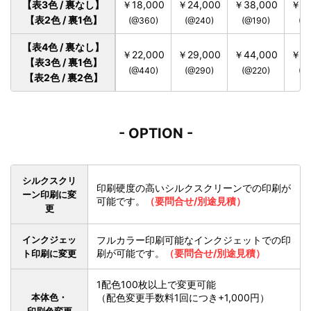
【表3色 / 裏なし】
￥18,000
￥24,000
￥38,000
￥48
【表2色 / 裏1色】
(@360)
(@240)
(@190)
(@
【表4色 / 裏なし】
￥22,000
￥29,000
￥44,000
￥54
【表3色 / 裏1色】
(@440)
(@290)
(@220)
(@
【表2色 / 裏2色】
- OPTION -
シルクスクリ
印刷硬度の高いシルクスクリーンでの印刷が
ーン印刷に変
可能です。
（要問合せ/別途見積）
更
インクジェッ
フルカラー印刷可能なインクジェットでの印
刷が可能です。
（要問合せ/別途見積）
ト印刷に変更
1配色100枚以上で変更可能
本体色・
（配色変更手数料1回につき+1,000円）