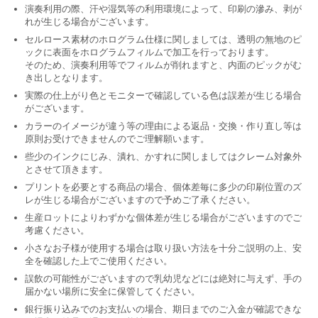
演奏利用の際、汗や湿気等の利用環境によって、印刷の滲み、剥が
れが生じる場合がございます。
セルロース素材のホログラム仕様に関しましては、透明の無地のピ
ックに表面をホログラムフィルムで加工を行っております。
そのため、演奏利用等でフィルムが削れますと、内面のピックがむ
き出しとなります。
実際の仕上がり色とモニターで確認している色は誤差が生じる場合
がございます。
カラーのイメージが違う等の理由による返品・交換・作り直し等は
原則お受けできませんのでご理解願います。
些少のインクにじみ、潰れ、かすれに関しましてはクレーム対象外
とさせて頂きます。
プリントを必要とする商品の場合、個体差毎に多少の印刷位置のズ
レが生じる場合がございますので予めご了承ください。
生産ロットによりわずかな個体差が生じる場合がございますのでご
考慮ください。
小さなお子様が使用する場合は取り扱い方法を十分ご説明の上、安
全を確認した上でご使用ください。
誤飲の可能性がございますので乳幼児などには絶対に与えず、手の
届かない場所に安全に保管してください。
銀行振り込みでのお支払いの場合、期日までのご入金が確認できな