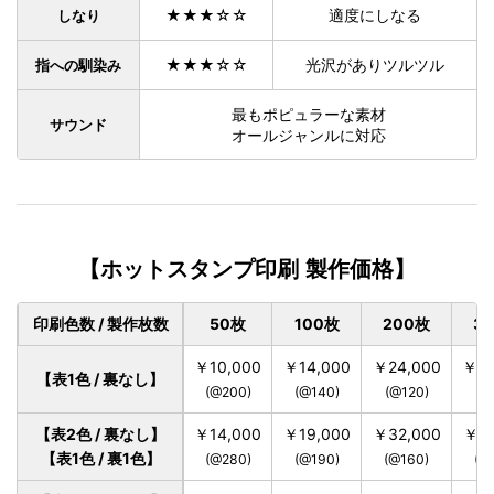
★★★☆☆
適度にしなる
しなり
★★★☆☆
光沢がありツルツル
指への馴染み
最もポピュラーな素材
サウンド
オールジャンルに対応
【ホットスタンプ印刷 製作価格】
印刷色数 / 製作枚数
50枚
100枚
200枚
3
￥10,000
￥14,000
￥24,000
￥33
【表1色 / 裏なし】
(@200)
(@140)
(@120)
(@
【表2色 / 裏なし】
￥14,000
￥19,000
￥32,000
￥42
【表1色 / 裏1色】
(@280)
(@190)
(@160)
(@