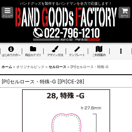
バンドグッズを製作するバンドマンを全力で応援します！
メニュー
カート
はじめての方へ
商品カテゴリ
デザイン方法
テンプレート
ご利用案内
ホーム
>
オリジナルピック
>
セルロース
>
[PI]セルロース・特殊-G
[PI]セルロース・特殊-G
[
[PI]CE-28
]